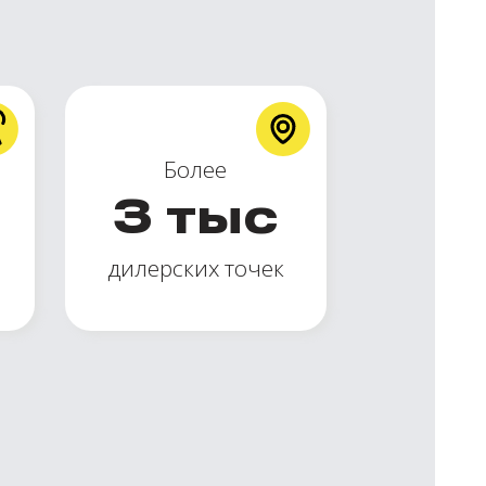
Более
3
тыс
дилерских точек