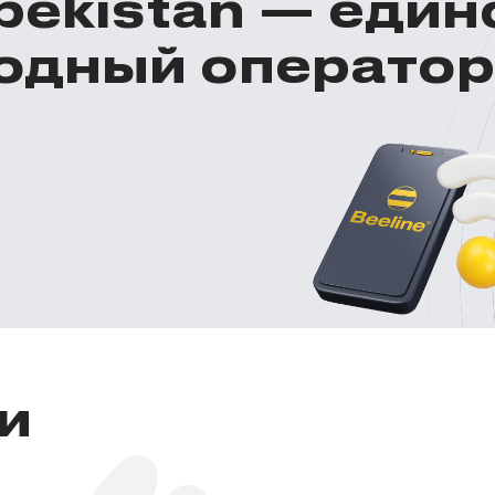
zbekistan — еди
одный оператор
и