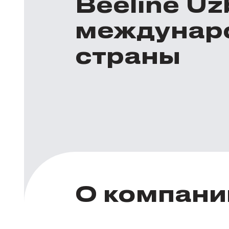
Beeline U
междунар
страны
О компани